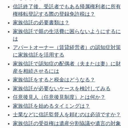
信託終了後、受託者でもある帰属権利者に所有
権移転登記する際の登録免許税は？
家族信託の必要書類は？
家族信託で親の生活費に困らないようにするに
は
アパートオーナー（賃貸経営者）の認知症対策
に家族信託を活用する
家族信託で認知症の配偶者（夫または妻）に財
産を相続させるには
家族信託をすると税金はどうなる？
家族信託が必要ないケースを検討してみる
任意後見人（任意後見制度）とは何か？
家族信託を始めるタイミングは？
士業などに信託監督人を頼むのは必須ですか？
家族信託の受益権は遺産分割協議や遺言の対象