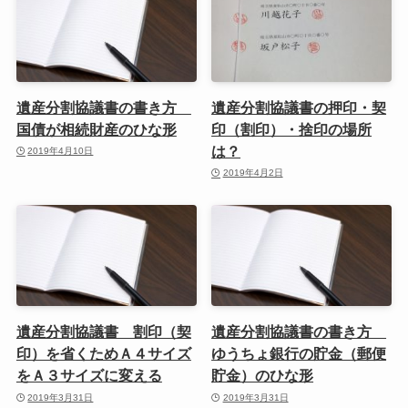
遺産分割協議書の書き方
遺産分割協議書の押印・契
国債が相続財産のひな形
印（割印）・捨印の場所
は？
2019年4月10日
2019年4月2日
遺産分割協議書 割印（契
遺産分割協議書の書き方
印）を省くためＡ４サイズ
ゆうちょ銀行の貯金（郵便
をＡ３サイズに変える
貯金）のひな形
2019年3月31日
2019年3月31日