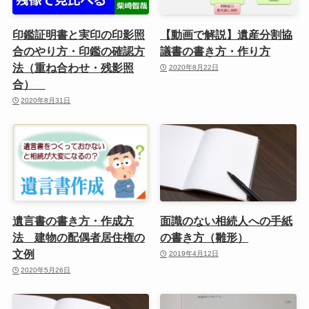
印鑑証明書と実印の印影照
【動画で解説】遺産分割協
合のやり方・印鑑の確認方
議書の書き方・作り方
法（重ね合わせ・残影照
2020年8月22日
合）
2020年8月31日
遺言書の書き方・作成方
面識のない相続人への手紙
法 建物の配偶者居住権の
の書き方（雛形）
文例
2019年4月12日
2020年5月26日