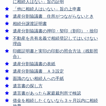
に相続人はない」旨の証明
「他に相続人はいない」旨の上申書
遺産分割協議書 住所がつながらないとき
相続分譲渡証明書
遺産分割協議書の押印・契印（割印）・捨印
不動産を共有名義で相続登記してはいけない
理由
印鑑証明書と実印の印影の照合方法（残影照
合）
遺産分割協議書の表紙
遺産分割協議書 Ａ３設定
面識のない相続人への手紙
遺言書の探し方
遺言書があったら家庭裁判所で検認
借金を相続したくないなら３ヶ月以内に相続