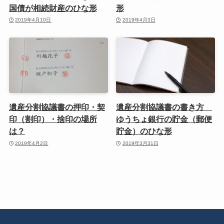
国債が相続財産のひな形
形
2019年4月10日
2019年4月3日
遺産分割協議書の押印・契
遺産分割協議書の書き方
印（割印）・捨印の場所
ゆうちょ銀行の貯金（郵便
は？
貯金）のひな形
2019年4月2日
2019年3月31日