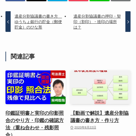
遺産分割協議書の書き方
遺産分割協議書の押印・契
ゆうちょ銀行の貯金（郵便
印（割印）・捨印の場所
貯金）のひな形
は？
関連記事
印鑑証明書と実印の印影照
【動画で解説】遺産分割協
合のやり方・印鑑の確認方
議書の書き方・作り方
法（重ね合わせ・残影照
2020年8月22日
合）