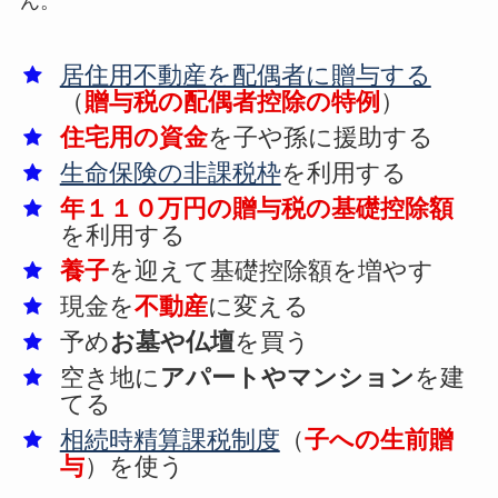
ん。
居住用不動産を配偶者に贈与する
（
贈与税の配偶者控除の特例
）
住宅用の資金
を子や孫に援助する
生命保険の非課税枠
を利用する
年１１０万円の贈与税の基礎控除額
を利用する
養子
を迎えて基礎控除額を増やす
現金を
不動産
に変える
予め
お墓や仏壇
を買う
空き地に
アパートやマンション
を建
てる
相続時精算課税制度
（
子への生前贈
与
）を使う