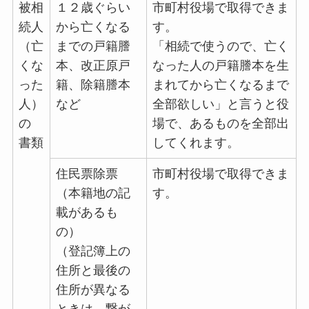
被相
１２歳ぐらい
市町村役場で取得できま
続人
から亡くなる
す。
（亡
までの戸籍謄
「相続で使うので、亡く
くな
本、改正原戸
なった人の戸籍謄本を生
った
籍、除籍謄本
まれてから亡くなるまで
人）
など
全部欲しい」と言うと役
の
場で、あるものを全部出
書類
してくれます。
住民票除票
市町村役場で取得できま
（本籍地の記
す。
載があるも
の）
（登記簿上の
住所と最後の
住所が異なる
ときは、繋が