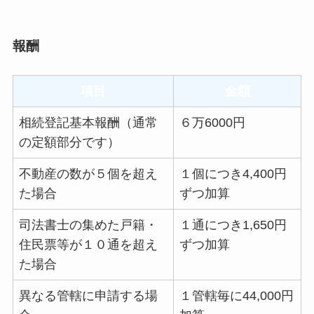
報酬
項目
金額
相続登記基本報酬（通常
６万6000円
の定額部分です）
不動産の数が５個を超え
１個につき4,400円
た場合
ずつ加算
司法書士の集めた戸籍・
１通につき1,650円
住民票等が１０通を超え
ずつ加算
た場合
異なる管轄に申請する場
１管轄毎に44,000円