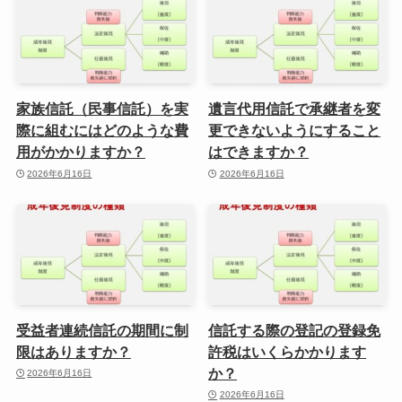
家族信託（民事信託）を実
遺言代用信託で承継者を変
際に組むにはどのような費
更できないようにすること
用がかかりますか？
はできますか？
2026年6月16日
2026年6月16日
受益者連続信託の期間に制
信託する際の登記の登録免
限はありますか？
許税はいくらかかります
か？
2026年6月16日
2026年6月16日