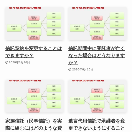
信託契約を変更することは
信託期間中に受託者が亡く
できますか？
なった場合はどうなります
か？
2026年6月16日
2026年6月16日
家族信託（民事信託）を実
遺言代用信託で承継者を変
際に組むにはどのような費
更できないようにすること