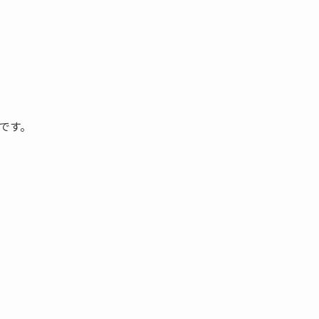
です。
。