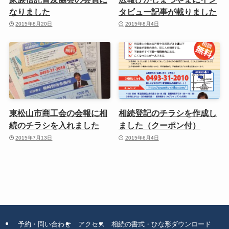
なりました
タビュー記事が載りました
2015年8月20日
2015年8月4日
東松山市商工会の会報に相
相続登記のチラシを作成し
続のチラシを入れました
ました（クーポン付）
2015年7月13日
2015年6月4日
予約・問い合わせ
アクセス
相続の書式・ひな形ダウンロード