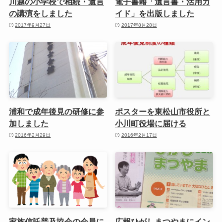
川越の小学校で相続・遺言
電子書籍「遺言書・活用ガ
の講演をしました
イド」を出版しました
2017年9月27日
2017年8月28日
浦和で成年後見の研修に参
ポスターを東松山市役所と
加しました
小川町役場に届ける
2016年2月29日
2016年2月17日
家族信託普及協会の会員に
広報ひがしまつやまにイン