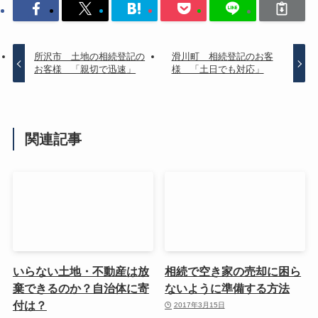
所沢市 土地の相続登記の
滑川町 相続登記のお客
お客様 「親切で迅速」
様 「土日でも対応」
関連記事
いらない土地・不動産は放
相続で空き家の売却に困ら
棄できるのか？自治体に寄
ないように準備する方法
付は？
2017年3月15日