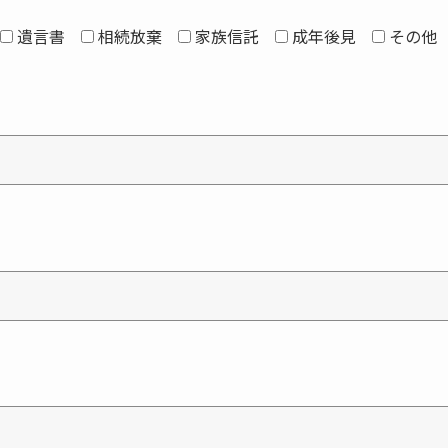
遺言書
相続放棄
家族信託
成年後見
その他
）
）