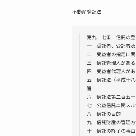
不動産登記法
第九十七条 信託の登
一 委託者、受託者及
二 受益者の指定に関
三 信託管理人がある
四 受益者代理人があ
五 信託法（平成十八
旨
六 信託法第二百五十
七 公益信託ニ関スル
八 信託の目的
九 信託財産の管理方
十 信託の終了の事由