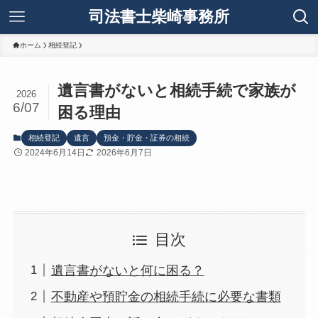
司法書士柴崎事務所
ホーム
相続登記
遺言書がないと相続手続で家族が
2026
6/07
困る理由
相続登記
遺言
預金・貯金・証券の相続
2024年6月14日
2026年6月7日
目次
遺言書がないと何に困る？
不動産や預貯金の相続手続に必要な書類