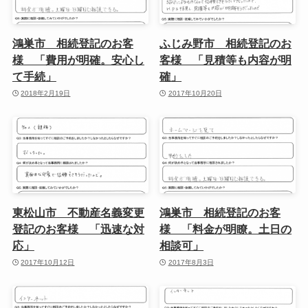
鴻巣市 相続登記のお客
ふじみ野市 相続登記のお
様 「費用が明確。安心し
客様 「見積等も内容が明
て手続」
確」
2018年2月19日
2017年10月20日
東松山市 不動産名義変更
鴻巣市 相続登記のお客
登記のお客様 「迅速な対
様 「料金が明瞭。土日の
応」
相談可」
2017年10月12日
2017年8月3日