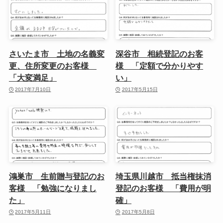
さいたま市 土地の名義変
深谷市 相続登記のお客
更、住所変更のお客様
様 「定額で分かりやす
「大変満足」
い」
2017年7月10日
2017年5月15日
鴻巣市 生前贈与登記のお
埼玉県川越市 抵当権抹消
客様 「勉強になりまし
登記のお客様 「費用が明
た」
確」
2017年5月11日
2017年5月8日