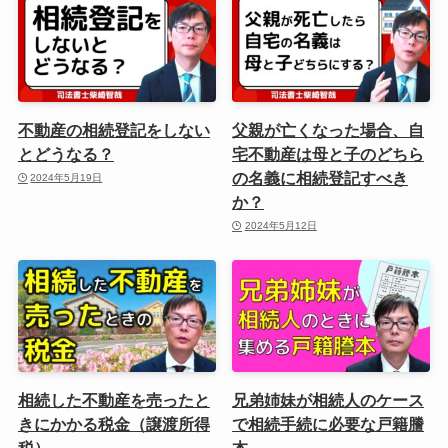
不動産の相続登記をしない
父親が亡くなった場合、自
とどうなる？
宅不動産は母と子のどちら
の名義に相続登記すべき
2024年5月19日
か？
2024年5月12日
相続した不動産を売ったと
兄弟姉妹が相続人のケース
きにかかる税金（譲渡所得
で相続手続に必要な戸籍謄
税）
本