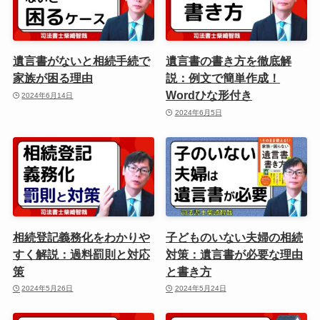
遺言書がないと相続手続で
遺言書の書き方を徹底解
家族が困る理由
説：例文で簡単作成！
Wordひな形付き
2024年6月14日
2024年6月5日
相続登記義務化をわかりや
子どものいない夫婦の相続
すく解説：過料罰則と対応
対策：遺言書が必要な理由
策
と書き方
2024年5月26日
2024年5月24日