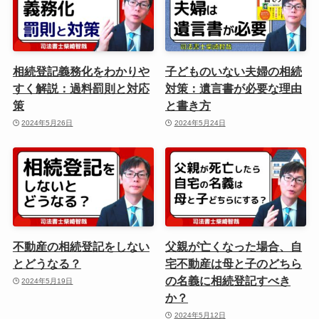
相続登記義務化をわかりや
子どものいない夫婦の相続
すく解説：過料罰則と対応
対策：遺言書が必要な理由
策
と書き方
2024年5月26日
2024年5月24日
不動産の相続登記をしない
父親が亡くなった場合、自
とどうなる？
宅不動産は母と子のどちら
の名義に相続登記すべき
2024年5月19日
か？
2024年5月12日