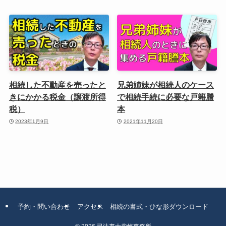
相続した不動産を売ったと
兄弟姉妹が相続人のケース
きにかかる税金（譲渡所得
で相続手続に必要な戸籍謄
税）
本
2023年1月9日
2021年11月20日
予約・問い合わせ
アクセス
相続の書式・ひな形ダウンロード