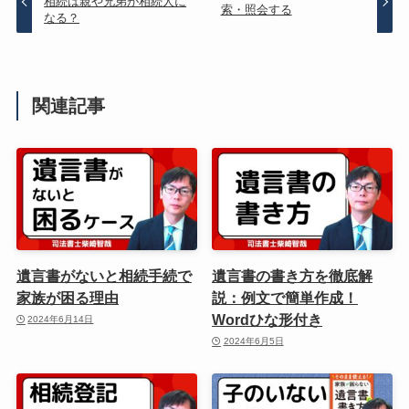
相続は親や兄弟が相続人に
索・照会する
なる？
関連記事
遺言書がないと相続手続で
遺言書の書き方を徹底解
家族が困る理由
説：例文で簡単作成！
Wordひな形付き
2024年6月14日
2024年6月5日