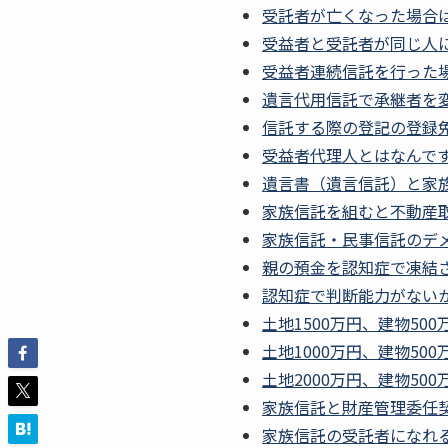
受託者が亡くなった場合
受益者と受託者が同じ人
受益者連続信託を行った
遺言代用信託で承継者を
信託する際の登記の登録
受益者代理人とはなんで
遺言書（遺言信託）と家
家族信託を組むと不動産
家族信託・民事信託のデ
親の預金を認知症で凍結
認知症で判断能力がない
土地1500万円、建物50
土地1000万円、建物50
土地2000万円、建物50
家族信託と財産管理委任
家族信託の受託者になれ