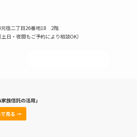
市元宿二丁目26番地18 2階
00（土日・夜間もご予約により相談OK）
📍 事務所アクセスはこちら
A家族信託の活用」
nで見る →