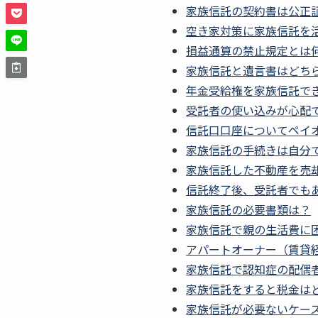
家族信託の契約書は公正
空き家対策に家族信託を
損益通算の禁止規定とは
家族信託と遺言書はどち
年金受給権を家族信託で
受託者の使い込みが心配
信託口口座についてペイ
家族信託の手続きは自分
家族信託した不動産を売
信託終了後、受託者でも
家族信託の必要書類は？
家族信託で親の生活費に
アパートオーナー（賃貸
家族信託で認知症の配偶
家族信託をすると税金は
家族信託が必要ないケー