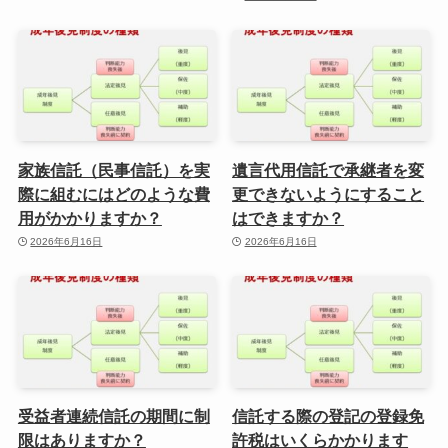
家族信託（民事信託）を実
遺言代用信託で承継者を変
際に組むにはどのような費
更できないようにすること
用がかかりますか？
はできますか？
2026年6月16日
2026年6月16日
受益者連続信託の期間に制
信託する際の登記の登録免
限はありますか？
許税はいくらかかります